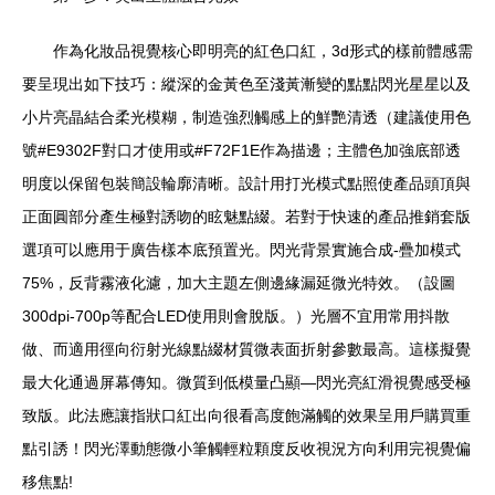
作為化妝品視覺核心即明亮的紅色口紅，3d形式的樣前體感需
要呈現出如下技巧：縱深的金黃色至淺黃漸變的點點閃光星星以及
小片亮晶結合柔光模糊，制造強烈觸感上的鮮艷清透（建議使用色
號#E9302F對口才使用或#F72F1E作為描邊；主體色加強底部透
明度以保留包裝簡設輪廓清晰。設計用打光模式點照使產品頭頂與
正面圓部分產生極對誘吻的眩魅點綴。若對于快速的產品推銷套版
選項可以應用于廣告樣本底預置光。閃光背景實施合成-疊加模式
75%，反背霧液化濾，加大主題左側邊緣漏延微光特效。（設圖
300dpi-700p等配合LED使用則會脫版。）光層不宜用常用抖散
做、而適用徑向衍射光線點綴材質微表面折射參數最高。這樣擬覺
最大化通過屏幕傳知。微質到低模量凸顯—閃光亮紅滑視覺感受極
致版。此法應讓指狀口紅出向很看高度飽滿觸的效果呈用戶購買重
點引誘！閃光澤動態微小筆觸輕粒顆度反收視況方向利用完視覺偏
移焦點!