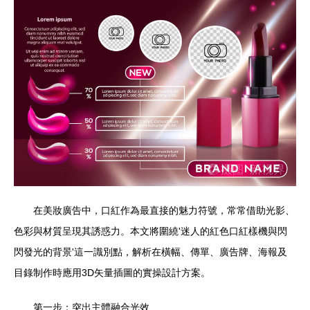
在美妝廣告中，口紅作為最直接的魅力符號，常常借助光影、
色彩與材質呈現其誘惑力。本文將圍繞'迷人的紅色口紅樣機與閃
閃發光的背景'這一識別點，解析在橫幅、傳單、廣告牌、海報及
目錄制作時應用3D矢量插圖的實操設計方案。
第一步：突出主體融合光效