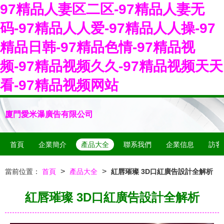
97精品人妻区二区-97精品人妻无
码-97精品人人爱-97精品人人操-97
精品日韩-97精品色情-97精品视
频-97精品视频久久-97精品视频天天
看-97精品视频网站
廈門愛米瀑廣告有限公司
首頁
企業簡介
產品大全
聯系我們
企業信息
訪客
>
>
當前位置：
首頁
產品大全
紅唇璀璨 3D口紅廣告設計全解析
紅唇璀璨 3D口紅廣告設計全解析