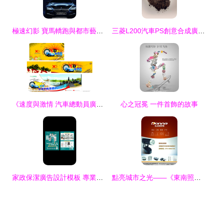
極速幻影 寶馬轎跑與都市藝術的完美邂逅
三菱L200汽車PS創意合成廣告設計欣賞
《速度與激情 汽車總動員廣告設計圖片》——創意無界，駕馭未來
心之冠冕 一件首飾的故事
家政保潔廣告設計模板 專業方案，輕松定制您的品牌宣傳單
點亮城市之光——《東南照明》報刊廣告設計圖片的藝術與價值